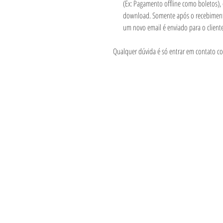
(Ex: Pagamento offline como boletos),
download. Somente após o recebimen
um novo email é enviado para o client
Qualquer dúvida é só entrar em contato c
Informações
Visite
Loja
Métodos de pag
Sobre
Política da Loja
Contato