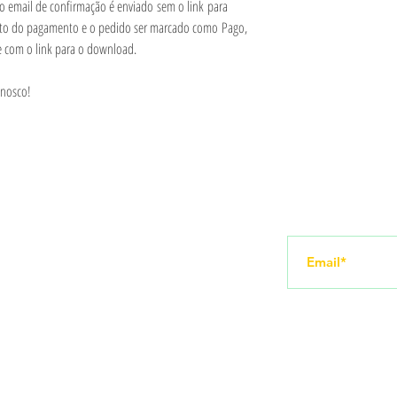
 o email de confirmação é enviado sem o link para
to do pagamento e o pedido ser marcado como Pago,
e com o link para o download.
onosco!
Redes sociais
Receba novid
amento
Instagram
YouTube