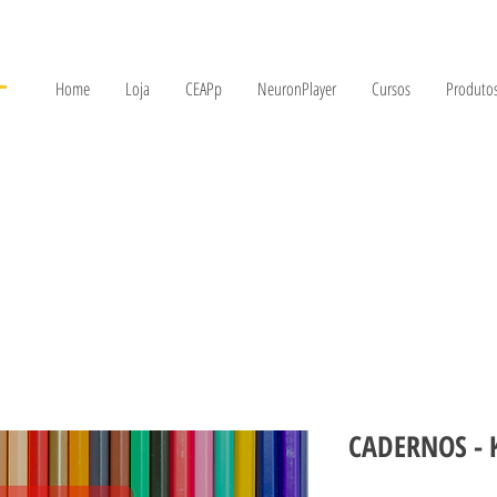
Home
Loja
CEAPp
NeuronPlayer
Cursos
Produtos
CADERNOS - K