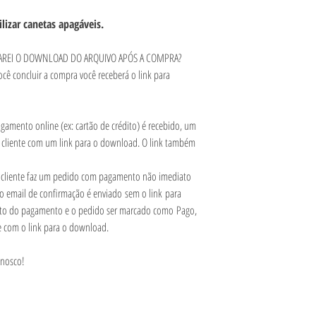
ilizar canetas apagáveis.
 FAREI O DOWNLOAD DO ARQUIVO APÓS A COMPRA?
ocê concluir a compra você receberá o link para
amento online (ex: cartão de crédito) é recebido, um
 cliente com um link para o download. O link também
.
cliente faz um pedido com pagamento não imediato
 o email de confirmação é enviado sem o link para
to do pagamento e o pedido ser marcado como Pago,
e com o link para o download.
onosco!