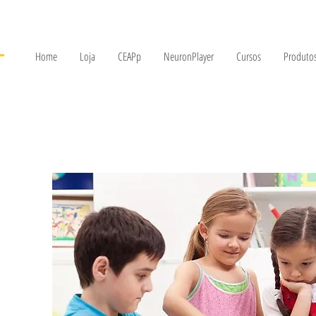
Home
Loja
CEAPp
NeuronPlayer
Cursos
Produtos
O