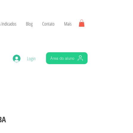
 Indicados
Blog
Contato
Mais
Login
Área do aluno
BA