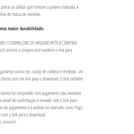
 pintar as sílabas que formam a palavra indicada. A
nhas de massa de modelar.
a uma maior durabilidade.
 FAREI O DOWNLOAD DO ARQUIVO APÓS A COMPRA?
ocê concluir a compra você receberá o link para
amento online (ex: cartão de crédito) é recebido, um
 cliente com um link para o download. O link também
.
cliente faz um pedido com pagamento não imediato
 o email de confirmação é enviado sem o link para
to do pagamento e o pedido ser marcado como Pago,
e com o link para o download.
to conosco!