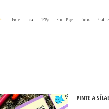
Home
Loja
CEAPp
NeuronPlayer
Cursos
Produtos
PINTE A SÍLA