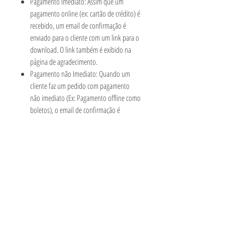
Pagamento Imediato: Assim que um
pagamento online (ex: cartão de crédito) é
recebido, um email de confirmação é
enviado para o cliente com um link para o
download. O link também é exibido na
página de agradecimento.
Pagamento não Imediato: Quando um
cliente faz um pedido com pagamento
não imediato (Ex: Pagamento offline como
boletos), o email de confirmação é
enviado sem o link para download.
Somente após o recebimento do
pagamento e o pedido ser marcado
como Pago, um novo email é enviado
para o cliente com o link para o
download.
Qualquer dúvida é só entrar em contato
conosco!