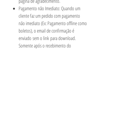
página de agradecimento.
Pagamento não Imediato: Quando um
cliente faz um pedido com pagamento
não imediato (Ex: Pagamento offline como
boletos), o email de confirmação é
enviado sem o link para download.
Somente após o recebimento do
pagamento e o pedido ser marcado
como Pago, um novo email é enviado
para o cliente com o link para o
download.
Qualquer dúvida é só entrar em contato
conosco!
INFORMAÇÕES ADICIONAIS
PRODUTO DIGITAL.
ATENÇÃO
Arquivo em formato WORD.