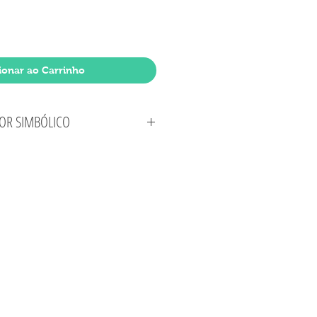
ionar ao Carrinho
OR SIMBÓLICO
r de um centavo é para que o arquivo possa ir
odutos adquiridos.