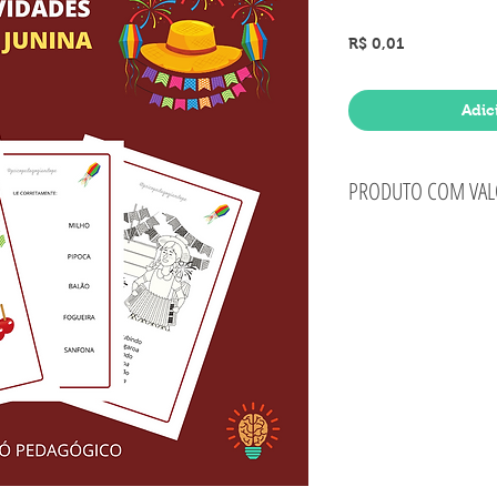
Preço
R$ 0,01
Adic
PRODUTO COM VAL
Arquivo PDF
Produto gratuito
- O valo
juntamente com os demais pr