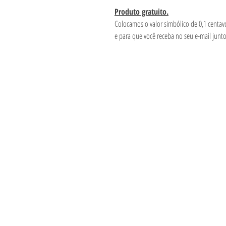
Produto gratuito.
Colocamos o valor simbólico de 0,1 centa
e para que você receba no seu e-mail junt
Informações
Visite
Loja
Métodos de pag
Sobre
Política da Loja
Contato