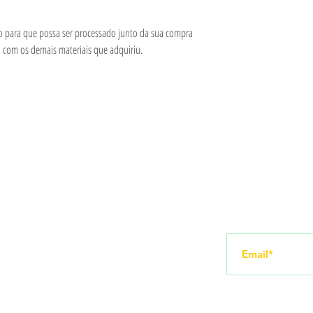
vo para que possa ser processado junto da sua compra
o com os demais materiais que adquiriu.
Redes sociais
Receba novid
amento
Instagram
YouTube