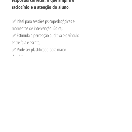
raciocínio e a atenção do aluno
.
✅ Ideal para sessões psicopedagógicas e
momentos de intervenção lúdica;
✅ Estimula a percepção auditiva e o vínculo
entre fala e escrita;
✅ Pode ser plastificado para maior
durabilidade;
✅ Sugestão de uso com pegadores de
madeira para tornar a atividade mais dinâmica
e interativa.
📌 Um recurso prático, atrativo e altamente
funcional para quem trabalha com
alfabetização.
INFORMAÇÕES ADICIONAIS