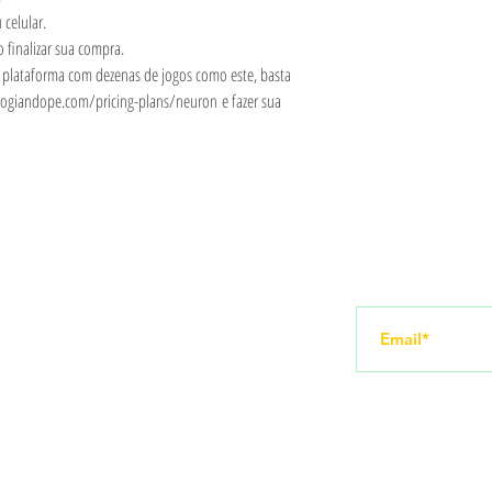
celular.
 finalizar sua compra.
a plataforma com dezenas de jogos como este, basta
ogiandope.com/pricing-plans/neuron e fazer sua
Redes sociais
Receba novid
amento
Instagram
YouTube