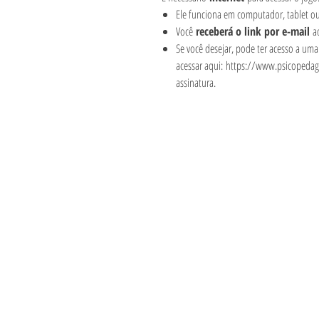
Ele funciona em computador, tablet ou 
Você
receberá o link por e-mail
ao
Se você desejar, pode ter acesso a um
acessar aqui: https://www.psicopedag
assinatura.
Informações
Visite
Loja
Métodos de pag
Sobre
Política da Loja
Contato