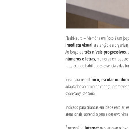
FlashNeuro – Memória em Foco é um jogo i
imediata visual
, a atenção e a organiza
Ao longo de
três níveis progressivos
, 
números e letras
, memoriza em poucos
fortalecendo habilidades essenciais das fu
Ideal para uso
clínico, escolar ou domi
adaptados ao ritmo da criança, promovendo
sobrecarga sensorial.
Indicado para crianças em idade escolar, 
atencionais, aprendizagem e desenvolvimen
É necessário
internet
para acessar o jogo