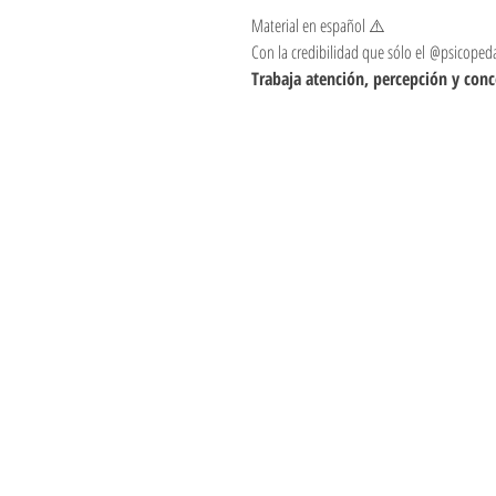
Material en español ⚠️
Con la credibilidad que sólo el @psicope
Trabaja atención, percepción y conc
Informações
Visite
Loja
Métodos de pag
Sobre
Política da Loja
Contato