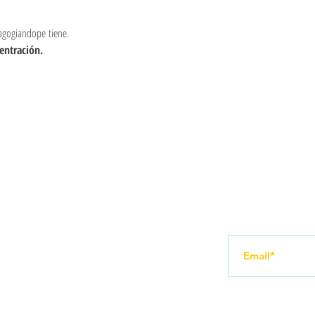
dagogiandope tiene.
entración.
Redes sociais
Receba novid
amento
Instagram
YouTube