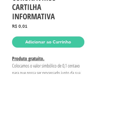
CARTILHA
INFORMATIVA
Preço
R$ 0,01
Adicionar ao Carrinho
Produto gratuito.
Colocamos o valor simbólico de 0,1 centavo
para que possa ser processado junto da sua
compra e para que você receba no seu e-mail
junto com os demais materiais que adquiriu.
PRODUTO COM VALOR
SIMBÓLICO
Arquivo PDF
Produto gratuito
- O valor de um centavo é para