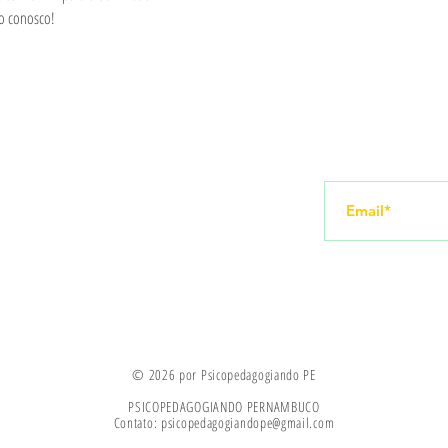
to conosco!
Redes sociais
Receba novid
amento
Instagram
YouTube
© 2026 por Psicopedagogiando PE
PSICOPEDAGOGIANDO PERNAMBUCO
Contato:
psicopedagogiandope@gmail.com