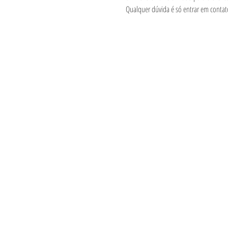
Qualquer dúvida é só entrar em conta
Informações
Visite
Loja
Métodos de pag
Sobre
Política da Loja
Contato