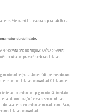
amente. Este material foi elaborado para trabalhar a
a uma maior durabilidade.
 FAREI O DOWNLOAD DO ARQUIVO APÓS A COMPRA?
ocê concluir a compra você receberá o link para
amento online (ex: cartão de crédito) é recebido, um
 cliente com um link para o download. O link também
.
cliente faz um pedido com pagamento não imediato
 o email de confirmação é enviado sem o link para
to do pagamento e o pedido ser marcado como Pago,
e com o link para o download.