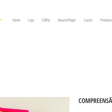
Home
Loja
CEAPp
NeuronPlayer
Cursos
Produtos
COMPREENSÃO