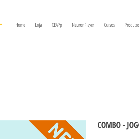
Home
Loja
CEAPp
NeuronPlayer
Cursos
Produtos
COMBO - JOG