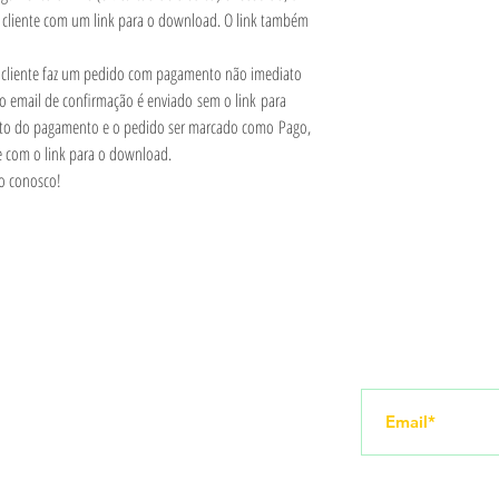
 cliente com um link para o download. O link também
.
cliente faz um pedido com pagamento não imediato
 o email de confirmação é enviado sem o link para
to do pagamento e o pedido ser marcado como Pago,
e com o link para o download.
to conosco!
Redes sociais
Receba novid
amento
Instagram
YouTube