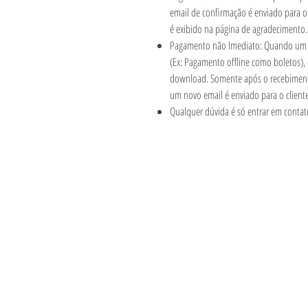
email de confirmação é enviado para o
é exibido na página de agradecimento
Pagamento não Imediato: Quando um 
(Ex: Pagamento offline como boletos),
download. Somente após o recebimen
um novo email é enviado para o client
Qualquer dúvida é só entrar em conta
Informações
Visite
Loja
Métodos de pag
Sobre
Política da Loja
Contato