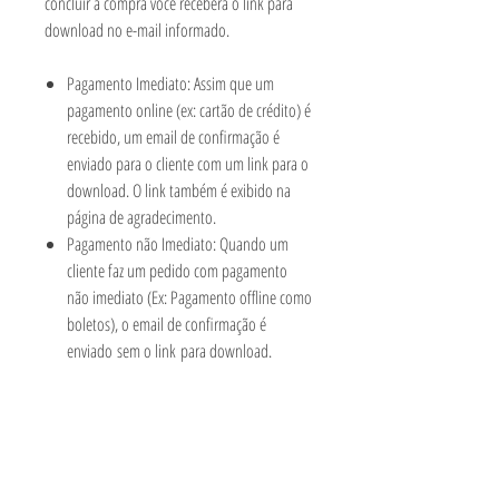
concluir a compra você receberá o link para
download no e-mail informado.
Pagamento Imediato: Assim que um
pagamento online (ex: cartão de crédito) é
recebido, um email de confirmação é
enviado para o cliente com um link para o
download. O link também é exibido na
página de agradecimento.
Pagamento não Imediato: Quando um
cliente faz um pedido com pagamento
não imediato (Ex: Pagamento offline como
boletos), o email de confirmação é
enviado sem o link para download.
Somente após o recebimento do
pagamento e o pedido ser marcado
como Pago, um novo email é enviado
para o cliente com o link para o
download.