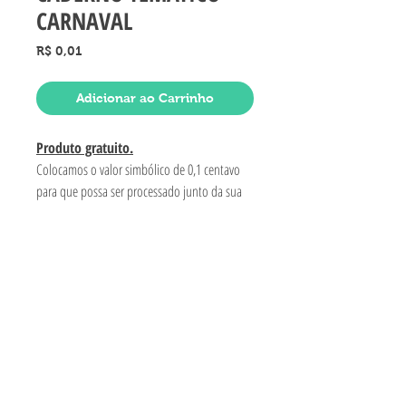
CARNAVAL
Preço
R$ 0,01
Adicionar ao Carrinho
Produto gratuito.
Colocamos o valor simbólico de 0,1 centavo
para que possa ser processado junto da sua
compra e para que você receba no seu e-mail
junto com os demais materiais que adquiriu.
PRODUTO COM VALOR
SIMBÓLICO
Arquivo PDF.
Produto gratuito
- O valor de um centavo é para
que o arquivo possa ir juntamente com os demais