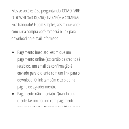
Mas se você está se perguntando COMO FAREI
O DOWNLOAD DO ARQUIVO APÓS A COMPRA?
Fica tranquilo! É bem simples, assim que você
concluir a compra você receberá o link para
download no e-mail informado.
Pagamento Imediato: Assim que um
pagamento online (ex: cartão de crédito) é
recebido, um email de confirmação é
enviado para o cliente com um link para o
download. O link também é exibido na
página de agradecimento.
Pagamento não Imediato: Quando um
cliente faz um pedido com pagamento
não imediato (Ex: Pagamento offline como
boletos), o email de confirmação é
enviado sem o link para download.
Somente após o recebimento do