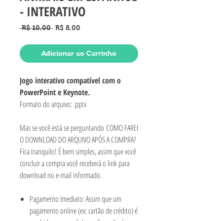
- INTERATIVO
Preço normal
Preço promocional
 R$ 10,00 
R$ 8,00
Adicionar ao Carrinho
Jogo interativo compatível com o
PowerPoint e Keynote.
Formato do arquivo: .pptx
Mas se você está se perguntando COMO FAREI
O DOWNLOAD DO ARQUIVO APÓS A COMPRA?
Fica tranquilo! É bem simples, assim que você
concluir a compra você receberá o link para
download no e-mail informado.
Pagamento Imediato: Assim que um
pagamento online (ex: cartão de crédito) é