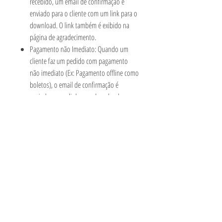
recebido, um email de confirmação é
enviado para o cliente com um link para o
download. O link também é exibido na
página de agradecimento.
Pagamento não Imediato: Quando um
cliente faz um pedido com pagamento
não imediato (Ex: Pagamento offline como
boletos), o email de confirmação é
enviado sem o link para download.
Somente após o recebimento do
pagamento e o pedido ser marcado
como Pago, um novo email é enviado
para o cliente com o link para o
download.
Qualquer dúvida é só entrar em contato
conosco!
INFORMAÇÕES ADICIONAIS