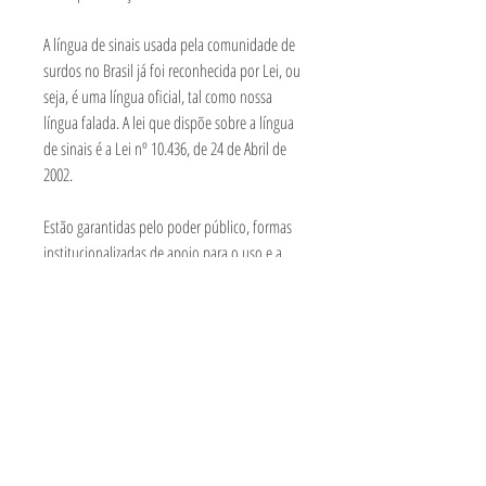
A língua de sinais usada pela comunidade de
surdos no Brasil já foi reconhecida por Lei, ou
seja, é uma língua oficial, tal como nossa
língua falada. A lei que dispõe sobre a língua
de sinais é a Lei nº 10.436, de 24 de Abril de
2002.
⠀
Estão garantidas pelo poder público, formas
institucionalizadas de apoio para o uso e a
difusão da Libras como meio de comunicação
nas comunidades surdas. O sistema estadual e
municipal devem garantir a inclusão do
ensino da Libras nos cursos de formação de
educação especial, fonoaudiologia e
magistério, tanto nos níveis médio como no
superior.