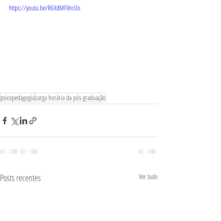
https://youtu.be/R6XdMFVncUo
psicopedagogia
carga horária da pós-graduação
Posts recentes
Ver tudo