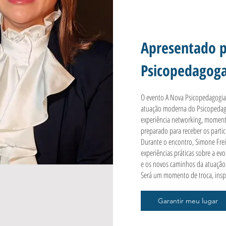
Apresentado p
Psicopedagoga
O evento A Nova Psicopedagogia 
atuação moderna do Psicopedago
experiência networking, momento
preparado para receber os parti
Durante o encontro, Simone Frei
experiências práticas sobre a ev
e os novos caminhos da atuação c
Será um momento de troca, inspi
Garantir meu lugar